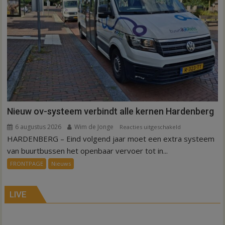
Nieuw ov-systeem verbindt alle kernen Hardenberg
6 augustus 2026
Wim de Jonge
voor
Reacties uitgeschakeld
HARDENBERG – Eind volgend jaar moet een extra systeem
Nieuw
ov-
van buurtbussen het openbaar vervoer tot in...
systeem
FRONTPAGE
Nieuws
verbindt
alle
kernen
LIVE
Hardenberg