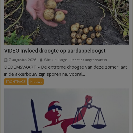
VIDEO Invloed droogte op aardappeloogst
7 augustus 2026
Wim de Jonge
voor
Reacties uitgeschakeld
DEDEMSVAART – De extreme droogte van deze zomer laat
VIDEO
Invloed
in de akkerbouw zijn sporen na. Vooral...
droogte
FRONTPAGE
Nieuws
op
aardappeloogst