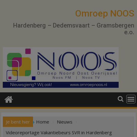
Ga
naar
Omroep NOOS
de
Hardenberg – Dedemsvaart – Gramsbergen
inhoud
e.o.
Je bent hier
Home
Nieuws
Videoreportage Vakantiebeurs SVR in Hardenberg