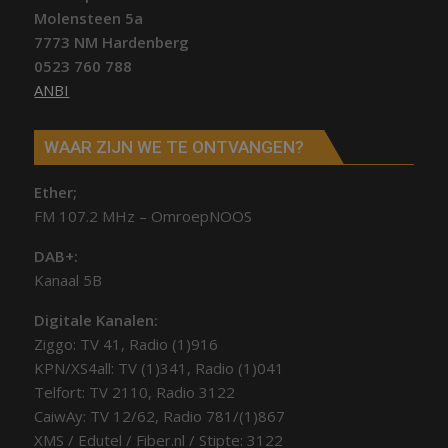
Molensteen 5a
7773 NM Hardenberg
0523 760 788
ANBI
WAAR ZIJN WE TE ONTVANGEN?
Ether;
FM 107.2 MHz – OmroepNOOS
DAB+:
Kanaal 5B
Digitale Kanalen:
Ziggo: TV 41, Radio (1)916
KPN/XS4all: TV (1)341, Radio (1)041
Telfort: TV 2110, Radio 3122
CaiwAy: TV 12/62, Radio 781/(1)867
XMS / Edutel / Fiber.nl / Stipte: 3122