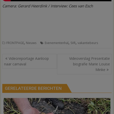
Camera:
Gerard Heerdink /
Interview:
Cees van Esch
,
,
,
FRONTPAGE
Nieuws
Evenementenhal
SVR
vakantiebeurs
Bericht
Videoreportage Aanloop
Videoverslag Presentatie
navigatie
naar carnaval
biografie Marie Louise
Minke
GERELATEERDE BERICHTEN