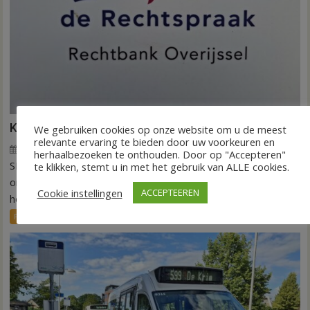
Kantonrechter: 75.000 euro voor ex-werknemers
We gebruiken cookies op onze website om u de meest
relevante ervaring te bieden door uw voorkeuren en
7 augustus 2026
Wim de Jonge
voor
Reacties uitgeschakeld
herhaalbezoeken te onthouden. Door op "Accepteren"
SLAGHAREN – De rechtbank Overijssel heeft een
Kantonrechter:
te klikken, stemt u in met het gebruik van ALLE cookies.
75.000
onderneming uit Slagharen (ROOT Painting) veroordeeld tot
Cookie instellingen
ACCEPTEEREN
euro
het betalen...
voor
FRONTPAGE
Nieuws
ex-
werknemers