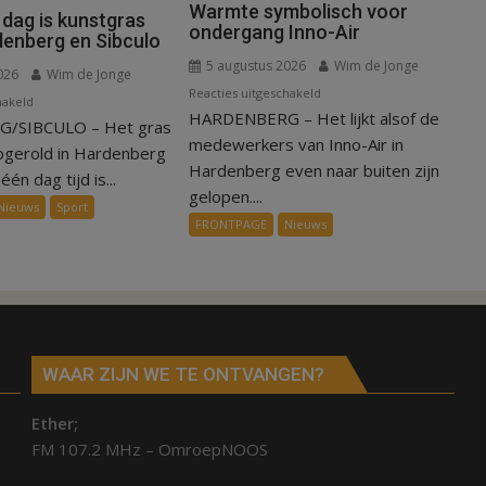
Warmte symbolisch voor
 dag is kunstgras
ondergang Inno-Air
denberg en Sibculo
5 augustus 2026
Wim de Jonge
026
Wim de Jonge
voor
Reacties uitgeschakeld
voor
hakeld
HARDENBERG – Het lijkt alsof de
Warmte
/SIBCULO – Het gras
Binnen
symbolisch
medewerkers van Inno-Air in
een
pgerold in Hardenberg
voor
Hardenberg even naar buiten zijn
dag
één dag tijd is...
ondergang
gelopen....
is
Nieuws
Sport
Inno-
kunstgras
FRONTPAGE
Nieuws
Air
weg
in
Hardenberg
en
Sibculo
WAAR ZIJN WE TE ONTVANGEN?
Ether;
FM 107.2 MHz – OmroepNOOS