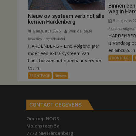
Binnen een
weg in Har
Nieuw ov-systeem verbindt alle
5 augustus 2
kernen Hardenberg
Reacties uitgesc
6 augustus 2026
Wim de Jonge
HARDENBERG
voor
Reacties uitgeschakeld
is vandaag o
HARDENBERG – Eind volgend jaar
Nieuw
en Sibculo. In 
ov-
moet een extra systeem van
FRONTPAGE
systeem
buurtbussen het openbaar vervoer
verbindt
tot in...
alle
FRONTPAGE
Nieuws
kernen
Hardenberg
CONTACT GEGEVENS
Omroep NOOS
Molensteen 5a
7773 NM Hardenberg