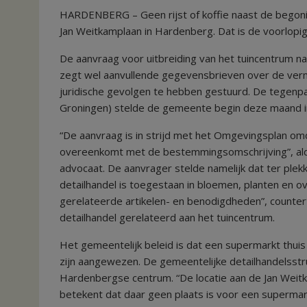
HARDENBERG – Geen rijst of koffie naast de begonia
Jan Weitkamplaan in Hardenberg. Dat is de voorlopi
De aanvraag voor uitbreiding van het tuincentrum na
zegt wel aanvullende gegevensbrieven over de verm
juridische gevolgen te hebben gestuurd. De tegenpar
Groningen) stelde de gemeente begin deze maand i
“De aanvraag is in strijd met het Omgevingsplan om
overeenkomt met de bestemmingsomschrijving”, a
advocaat. De aanvrager stelde namelijk dat ter plek
detailhandel is toegestaan in bloemen, planten en o
gerelateerde artikelen- en benodigdheden”, countert
detailhandel gerelateerd aan het tuincentrum.
Het gemeentelijk beleid is dat een supermarkt thuis 
zijn aangewezen. De gemeentelijke detailhandelsstru
Hardenbergse centrum. “De locatie aan de Jan Weitk
betekent dat daar geen plaats is voor een supermark