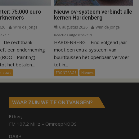
ter: 75.000 euro
Nieuw ov-systeem verbindt alle
erknemers
kernen Hardenberg
026
Wim de Jonge
6 augustus 2026
Wim de Jonge
voor
voor
hakeld
Reacties uitgeschakeld
 De rechtbank
Kantonrechter:
HARDENBERG – Eind volgend jaar
Nieuw
75.000
ov-
eeft een onderneming
moet een extra systeem van
euro
systeem
n (ROOT Painting)
buurtbussen het openbaar vervoer
voor
verbindt
ot het betalen...
tot in...
ex-
alle
Nieuws
FRONTPAGE
Nieuws
werknemers
kernen
Hardenberg
WAAR ZIJN WE TE ONTVANGEN?
Ether;
FM 107.2 MHz – OmroepNOOS
DAB+: