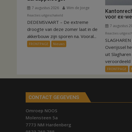
7 augustus 2026
Wim de Jonge
Kantonrech
voor
Reacties uitgeschakeld
voor ex-w
DEDEMSVAART – De extreme
VIDEO
7 augustus 2
Invloed
droogte van deze zomer laat in de
Reacties uitgesc
droogte
akkerbouw zijn sporen na. Vooral...
SLAGHAREN –
op
FRONTPAGE
Nieuws
Overijssel h
aardappeloogst
uit Slaghare
veroordeeld t
FRONTPAGE
CONTACT GEGEVENS
Omroep NOOS
Molensteen 5a
7773 NM Hardenberg
0523 760 788