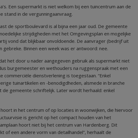
’s. Een supermarkt is niet welkom bij een tuincentrum aan de
ge stand in de vergunningaanvraag.
ast de sportboulevard is al bijna een jaar oud. De gemeente
oedelijke strijdigheden met het Omgevingsplan en mogelijke
tij vond dat blijkbaar onvoldoende. De aanvrager (bedrijf uit
n gebreke. Binnen een week was er antwoord: nee.
dat het door u nader aangegeven gebruik als supermarkt niet
ldus burgemeester en wethouders na ruggenspraak met een
ke commerciële dienstverlening is toegestaan. “Enkel
verige tuinartikelen en -benodigdheden, alsmede in branche
 de gemeente schriftelijk. Later wordt herhaald: enkel
hoort in het centrum of op locaties in woonwijken, die hiervoor
ctuurvisie is gericht op het compact houden van het
amplaan hoort niet bij het centrum van Hardenberg. Dit
t of een andere vorm van detailhandel”, herhaalt de