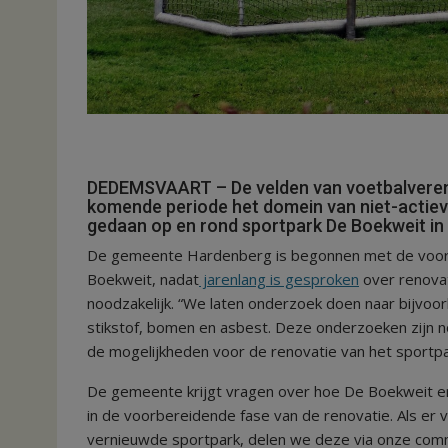
DEDEMSVAART – De velden van voetbalverenig
komende periode het domein van niet-acti
gedaan op en rond sportpark De Boekweit i
De gemeente Hardenberg is begonnen met de voorb
Boekweit, nadat
jarenlang is gesproken
over renovat
noodzakelijk. “We laten onderzoek doen naar bijvoo
stikstof, bomen en asbest. Deze onderzoeken zijn no
de mogelijkheden voor de renovatie van het sportpa
De gemeente krijgt vragen over hoe De Boekweit er
in de voorbereidende fase van de renovatie. Als er 
vernieuwde sportpark, delen we deze via onze comm