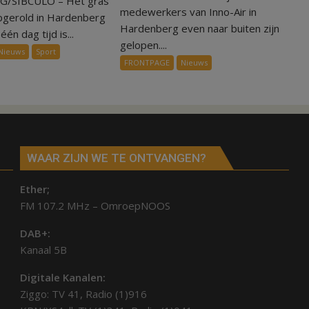
/SIBCULO – Het gras
symbolisch
medewerkers van Inno-Air in
een
pgerold in Hardenberg
voor
Hardenberg even naar buiten zijn
dag
één dag tijd is...
ondergang
gelopen....
is
Nieuws
Sport
Inno-
kunstgras
FRONTPAGE
Nieuws
Air
weg
in
Hardenberg
en
Sibculo
WAAR ZIJN WE TE ONTVANGEN?
Ether;
FM 107.2 MHz – OmroepNOOS
DAB+:
Kanaal 5B
Digitale Kanalen:
Ziggo: TV 41, Radio (1)916