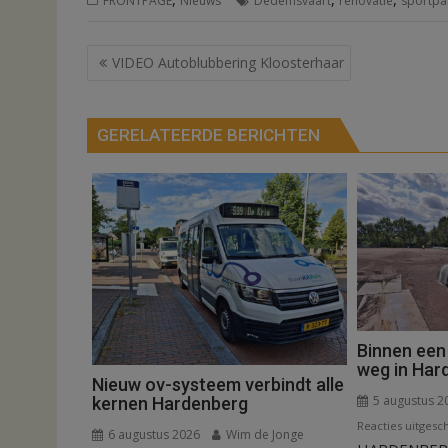
FRONTPAGE
Nieuws
Dedemsvaart
renovatie
sportpa
Bericht
VIDEO Autoblubbering Kloosterhaar
navigatie
GERELATEERDE BERICHTEN
Binnen een
weg in Har
Nieuw ov-systeem verbindt alle
5 augustus 2
kernen Hardenberg
Reacties uitgesc
6 augustus 2026
Wim de Jonge