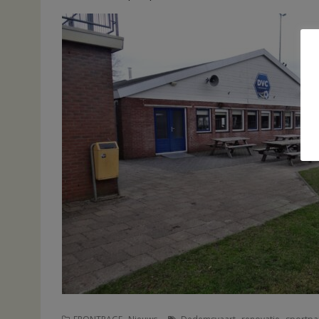
,
,
,