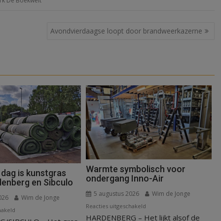
rk De Boekweit
Avondvierdaagse loopt door brandweerkazerne
Warmte symbolisch voor
 dag is kunstgras
ondergang Inno-Air
denberg en Sibculo
5 augustus 2026
Wim de Jonge
026
Wim de Jonge
voor
Reacties uitgeschakeld
voor
hakeld
HARDENBERG – Het lijkt alsof de
Warmte
Binnen