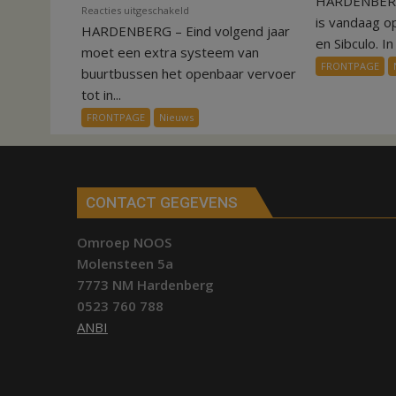
HARDENBERG
voor
Reacties uitgeschakeld
is vandaag o
HARDENBERG – Eind volgend jaar
Nieuw
en Sibculo. In 
ov-
moet een extra systeem van
FRONTPAGE
systeem
buurtbussen het openbaar vervoer
verbindt
tot in...
alle
FRONTPAGE
Nieuws
kernen
Hardenberg
CONTACT GEGEVENS
Omroep NOOS
Molensteen 5a
7773 NM Hardenberg
0523 760 788
ANBI