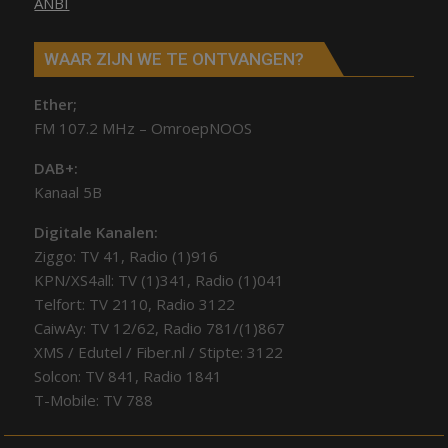
ANBI
WAAR ZIJN WE TE ONTVANGEN?
Ether;
FM 107.2 MHz – OmroepNOOS
DAB+:
Kanaal 5B
Digitale Kanalen:
Ziggo: TV 41, Radio (1)916
KPN/XS4all: TV (1)341, Radio (1)041
Telfort: TV 2110, Radio 3122
CaiwAy: TV 12/62, Radio 781/(1)867
XMS / Edutel / Fiber.nl / Stipte: 3122
Solcon: TV 841, Radio 1841
T-Mobile: TV 788