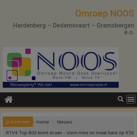
Ga
naar
Omroep NOOS
de
Hardenberg – Dedemsvaart – Gramsbergen
inhoud
e.o.
Je bent hier
Home
Nieuws
RTV4 Top 800 komt eraan – stem mee en maak kans op €50