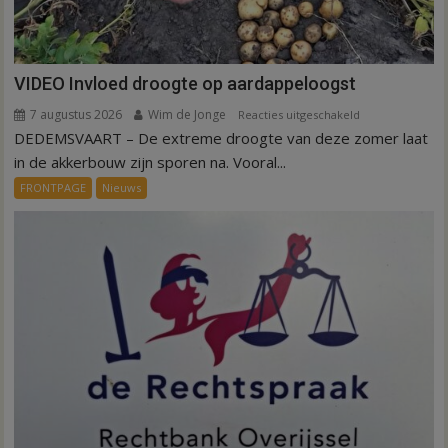
VIDEO Invloed droogte op aardappeloogst
7 augustus 2026
Wim de Jonge
voor
Reacties uitgeschakeld
DEDEMSVAART – De extreme droogte van deze zomer laat
VIDEO
Invloed
in de akkerbouw zijn sporen na. Vooral...
droogte
FRONTPAGE
Nieuws
op
aardappeloogst