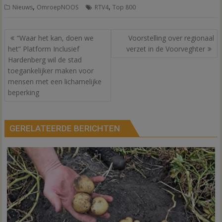
,
,
Nieuws
OmroepNOOS
RTV4
Top 800
Bericht
“Waar het kan, doen we
Voorstelling over regionaal
navigatie
het” Platform Inclusief
verzet in de Voorveghter
Hardenberg wil de stad
toegankelijker maken voor
mensen met een lichamelijke
beperking
GERELATEERDE BERICHTEN