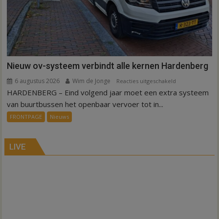
Nieuw ov-systeem verbindt alle kernen Hardenberg
6 augustus 2026
Wim de Jonge
voor
Reacties uitgeschakeld
HARDENBERG – Eind volgend jaar moet een extra systeem
Nieuw
ov-
van buurtbussen het openbaar vervoer tot in...
systeem
FRONTPAGE
Nieuws
verbindt
alle
kernen
LIVE
Hardenberg