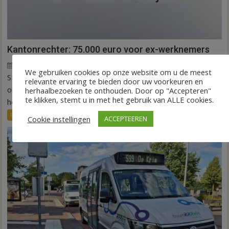
Kantonrechter: 75.000 euro voor ex-werknemers
7 augustus 2026
Wim de Jonge
voor
Reacties uitgeschakeld
We gebruiken cookies op onze website om u de meest
SLAGHAREN – De rechtbank Overijssel heeft een
Kantonrechter:
relevante ervaring te bieden door uw voorkeuren en
75.000
onderneming uit Slagharen (ROOT Painting) veroordeeld tot
herhaalbezoeken te onthouden. Door op "Accepteren"
te klikken, stemt u in met het gebruik van ALLE cookies.
euro
het betalen...
voor
FRONTPAGE
Nieuws
Cookie instellingen
ACCEPTEEREN
ex-
werknemers