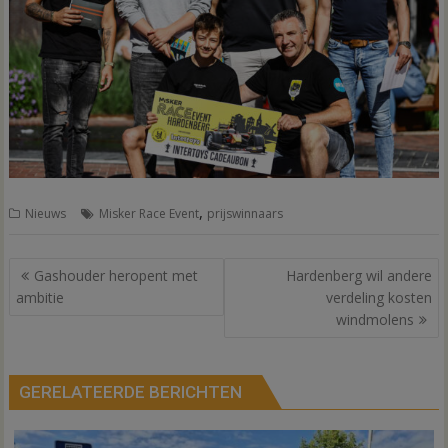
,
Nieuws
Misker Race Event
prijswinnaars
Bericht
Gashouder heropent met
Hardenberg wil andere
navigatie
ambitie
verdeling kosten
windmolens
GERELATEERDE BERICHTEN