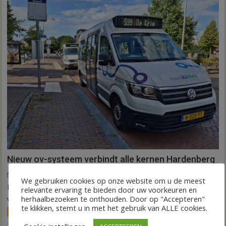
Nieuw ov-systeem verbindt alle kernen Hardenberg
6 augustus 2026
Wim de Jonge
voor
Reacties uitgeschakeld
We gebruiken cookies op onze website om u de meest
HARDENBERG – Eind volgend jaar moet een extra systeem
Nieuw
relevante ervaring te bieden door uw voorkeuren en
ov-
herhaalbezoeken te onthouden. Door op "Accepteren"
van buurtbussen het openbaar vervoer tot in...
te klikken, stemt u in met het gebruik van ALLE cookies.
systeem
FRONTPAGE
Nieuws
verbindt