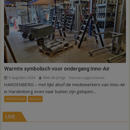
weg
in
Hardenberg
en
Sibculo
Warmte symbolisch voor ondergang Inno-Air
5 augustus 2026
Wim de Jonge
voor
Reacties uitgeschakeld
HARDENBERG – Het lijkt alsof de medewerkers van Inno-Air
Warmte
symbolisch
in Hardenberg even naar buiten zijn gelopen....
voor
FRONTPAGE
Nieuws
ondergang
Inno-
Air
LIVE