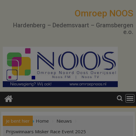
Ga
naar
Omroep NOOS
de
Hardenberg – Dedemsvaart – Gramsbergen
inhoud
e.o.
Je bent hier
Home
Nieuws
Prijswinnaars Misker Race Event 2025