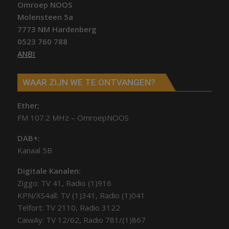
Omroep NOOS
Molensteen 5a
7773 NM Hardenberg
0523 760 788
ANBI
WAAR ZIJN WE TE ONTVANGEN?
Ether;
FM 107.2 MHz – OmroepNOOS
DAB+:
Kanaal 5B
Digitale Kanalen:
Ziggo: TV 41, Radio (1)916
KPN/XS4all: TV (1)341, Radio (1)041
Telfort: TV 2110, Radio 3122
CaiwAy: TV 12/62, Radio 781/(1)867