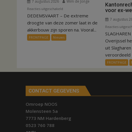
7 augustus 2026
Wim de Jonge
Kantonrech
voor
Reacties uitgeschakeld
voor ex-w
DEDEMSVAART – De extreme
VIDEO
7 augustus 2
Invloed
droogte van deze zomer laat in de
Reacties uitgesc
droogte
akkerbouw zijn sporen na. Vooral...
SLAGHAREN –
op
FRONTPAGE
Nieuws
Overijssel h
aardappeloogst
uit Slaghare
veroordeeld t
FRONTPAGE
CONTACT GEGEVENS
Omroep NOOS
Molensteen 5a
7773 NM Hardenberg
0523 760 788