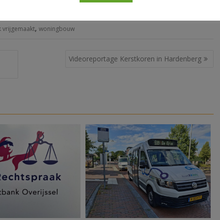
,
 vrijgemaakt
woningbouw
Videoreportage Kerstkoren in Hardenberg