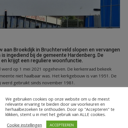
an Broekdijk in Bruchterveld slopen en vervangen
 is ingediend bij de gemeente Hardenberg. De
 en krijgt een reguliere woonfunctie.
d werd op 1 mei 2021 opgeheven. De kerkenraad bekeek
gemeente niet haalbaar was. Het kerkgebouw is van 1951. De
rk) werd gebruikt sinds november 1981.
ee-onder-één-kap), vier starterswoningen (rijwoningen) en
We gebruiken cookies op onze website om u de meest
. Om de woningen te kunnen bouwen wordt één boom gekapt:
relevante ervaring te bieden door uw voorkeuren en
n de Broekdijk. Voor een aantal andere bomen geldt dat
herhaalbezoeken te onthouden. Door op "Accepteren" te
klikken, stemt u in met het gebruik van ALLE cookies.
oeten worden ten behoud. Aan de westkant van het
Cookie instellingen
ACCEPTEEREN