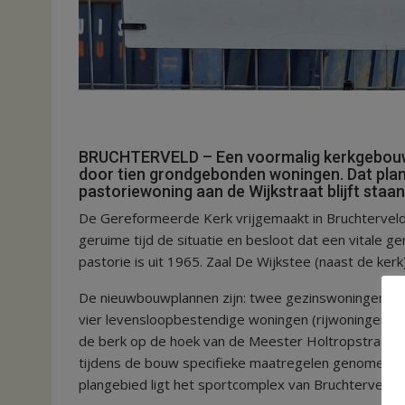
BRUCHTERVELD – Een voormalig kerkgebouw a
door tien grondgebonden woningen. Dat plan
pastoriewoning aan de Wijkstraat blijft staan
De Gereformeerde Kerk vrijgemaakt in Bruchtervel
geruime tijd de situatie en besloot dat een vitale 
pastorie is uit 1965. Zaal De Wijkstee (naast de ke
De nieuwbouwplannen zijn: twee gezinswoningen (tw
vier levensloopbestendige woningen (rijwoningen)
de berk op de hoek van de Meester Holtropstraat e
tijdens de bouw specifieke maatregelen genomen m
plangebied ligt het sportcomplex van Bruchterveld.