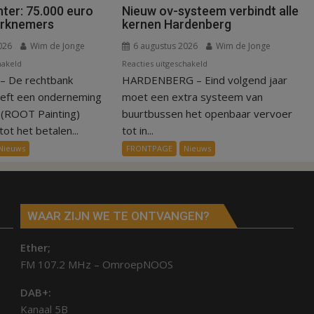
ter: 75.000 euro
Nieuw ov-systeem verbindt alle
erknemers
kernen Hardenberg
026
Wim de Jonge
6 augustus 2026
Wim de Jonge
voor
voor
hakeld
Reacties uitgeschakeld
 De rechtbank
Kantonrechter:
HARDENBERG – Eind volgend jaar
Nieuw
75.000
ov-
eeft een onderneming
moet een extra systeem van
euro
systeem
n (ROOT Painting)
buurtbussen het openbaar vervoer
voor
verbindt
ot het betalen...
tot in...
ex-
alle
Nieuws
FRONTPAGE
Nieuws
werknemers
kernen
Hardenberg
WAAR ZIJN WE TE ONTVANGEN?
Ether;
FM 107.2 MHz – OmroepNOOS
DAB+:
Kanaal 5B