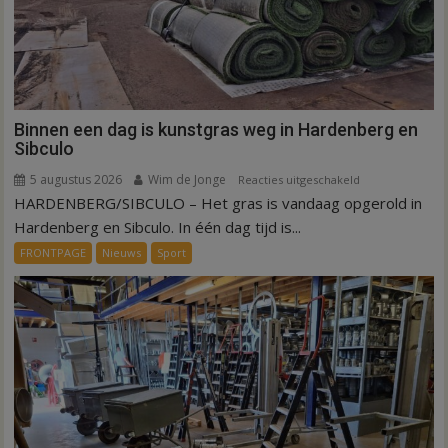
Binnen een dag is kunstgras weg in Hardenberg en
Sibculo
5 augustus 2026
Wim de Jonge
voor
Reacties uitgeschakeld
HARDENBERG/SIBCULO – Het gras is vandaag opgerold in
Binnen
een
Hardenberg en Sibculo. In één dag tijd is...
dag
FRONTPAGE
Nieuws
Sport
is
kunstgras
weg
in
Hardenberg
en
Sibculo