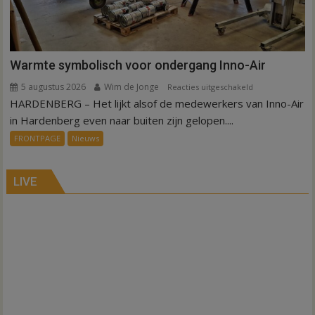
Warmte symbolisch voor ondergang Inno-Air
5 augustus 2026
Wim de Jonge
voor
Reacties uitgeschakeld
HARDENBERG – Het lijkt alsof de medewerkers van Inno-Air
Warmte
symbolisch
in Hardenberg even naar buiten zijn gelopen....
voor
FRONTPAGE
Nieuws
ondergang
Inno-
Air
LIVE