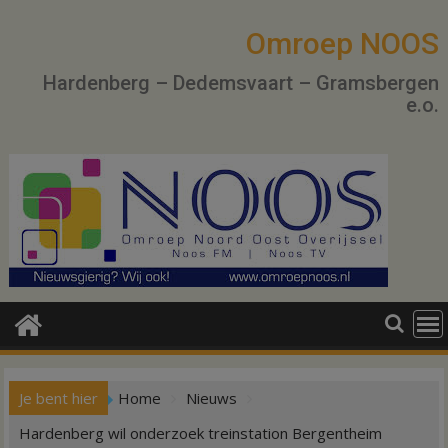
Ga
naar
Omroep NOOS
de
Hardenberg – Dedemsvaart – Gramsbergen
inhoud
e.o.
Je bent hier
Home
Nieuws
Hardenberg wil onderzoek treinstation Bergentheim