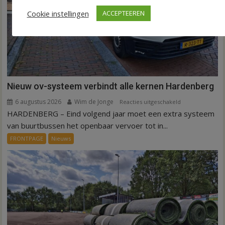
Cookie instellingen
ACCEPTEEREN
Nieuw ov-systeem verbindt alle kernen Hardenberg
6 augustus 2026
Wim de Jonge
voor
Reacties uitgeschakeld
HARDENBERG – Eind volgend jaar moet een extra systeem
Nieuw
ov-
van buurtbussen het openbaar vervoer tot in...
systeem
FRONTPAGE
Nieuws
verbindt
alle
kernen
Hardenberg