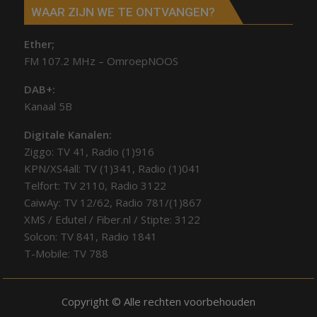
WAAR ZIJN WE TE ONTVANGEN?
Ether;
FM 107.2 MHz – OmroepNOOS
DAB+:
Kanaal 5B
Digitale Kanalen:
Ziggo: TV 41, Radio (1)916
KPN/XS4all: TV (1)341, Radio (1)041
Telfort: TV 2110, Radio 3122
CaiwAy: TV 12/62, Radio 781/(1)867
XMS / Edutel / Fiber.nl / Stipte: 3122
Solcon: TV 841, Radio 1841
T-Mobile: TV 788
Copyright © Alle rechten voorbehouden