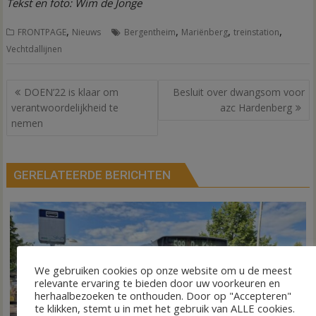
Tekst en foto: Wim de Jonge
,
,
,
,
FRONTPAGE
Nieuws
Bergentheim
Mariënberg
treinstation
Vechtdallijnen
Bericht
DOEN’22 is klaar om
Besluit over dwangsom voor
navigatie
verantwoordelijkheid te
azc Hardenberg
nemen
GERELATEERDE BERICHTEN
We gebruiken cookies op onze website om u de meest
relevante ervaring te bieden door uw voorkeuren en
herhaalbezoeken te onthouden. Door op "Accepteren"
te klikken, stemt u in met het gebruik van ALLE cookies.