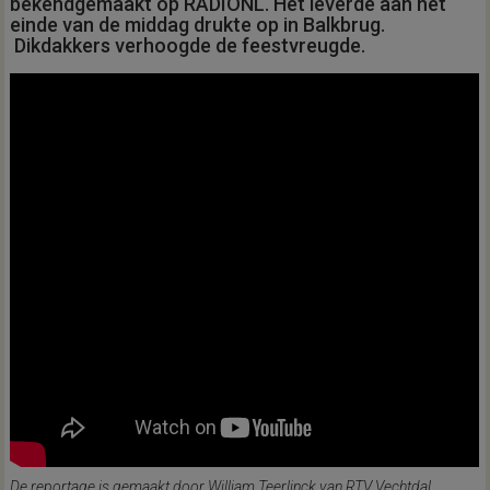
bekendgemaakt op RADIONL. Het leverde aan het
einde van de middag drukte op in Balkbrug.
Dikdakkers verhoogde de feestvreugde.
De reportage is gemaakt door William Teerlinck van RTV Vechtdal