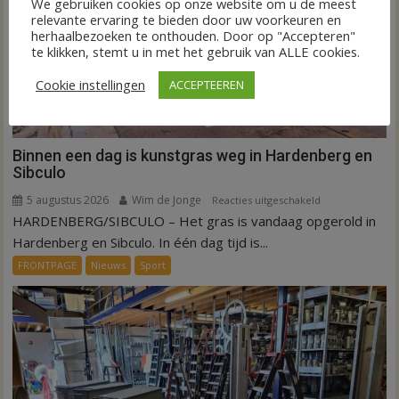
We gebruiken cookies op onze website om u de meest
relevante ervaring te bieden door uw voorkeuren en
herhaalbezoeken te onthouden. Door op "Accepteren"
te klikken, stemt u in met het gebruik van ALLE cookies.
Cookie instellingen
ACCEPTEEREN
Binnen een dag is kunstgras weg in Hardenberg en
Sibculo
5 augustus 2026
Wim de Jonge
voor
Reacties uitgeschakeld
HARDENBERG/SIBCULO – Het gras is vandaag opgerold in
Binnen
een
Hardenberg en Sibculo. In één dag tijd is...
dag
FRONTPAGE
Nieuws
Sport
is
kunstgras
weg
in
Hardenberg
en
Sibculo