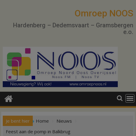
Ga
naar
Omroep NOOS
de
Hardenberg – Dedemsvaart – Gramsbergen
inhoud
e.o.
Je bent hier
Home
Nieuws
Feest aan de pomp in Balkbrug