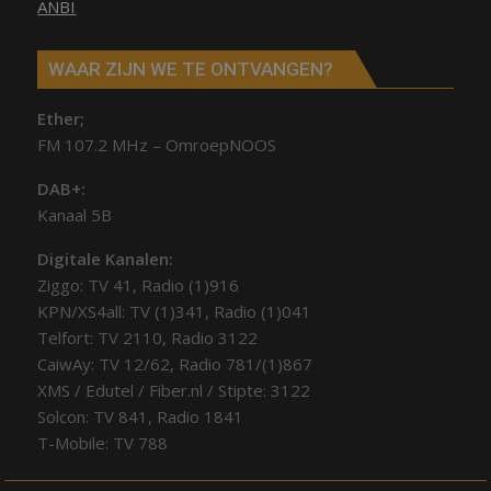
ANBI
WAAR ZIJN WE TE ONTVANGEN?
Ether;
FM 107.2 MHz – OmroepNOOS
DAB+:
Kanaal 5B
Digitale Kanalen:
Ziggo: TV 41, Radio (1)916
KPN/XS4all: TV (1)341, Radio (1)041
Telfort: TV 2110, Radio 3122
CaiwAy: TV 12/62, Radio 781/(1)867
XMS / Edutel / Fiber.nl / Stipte: 3122
Solcon: TV 841, Radio 1841
T-Mobile: TV 788