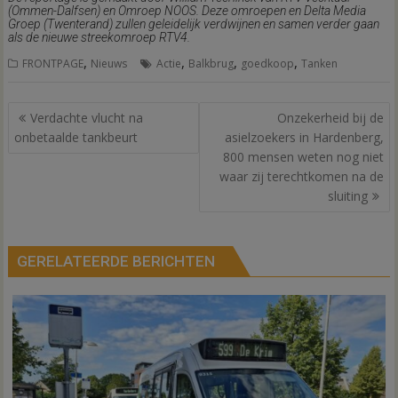
(Ommen-Dalfsen) en Omroep NOOS. Deze omroepen en Delta Media
Groep (Twenterand) zullen geleidelijk verdwijnen en samen verder gaan
als de nieuwe streekomroep RTV4.
,
,
,
,
FRONTPAGE
Nieuws
Actie
Balkbrug
goedkoop
Tanken
Bericht
Verdachte vlucht na
Onzekerheid bij de
navigatie
onbetaalde tankbeurt
asielzoekers in Hardenberg,
800 mensen weten nog niet
waar zij terechtkomen na de
sluiting
GERELATEERDE BERICHTEN