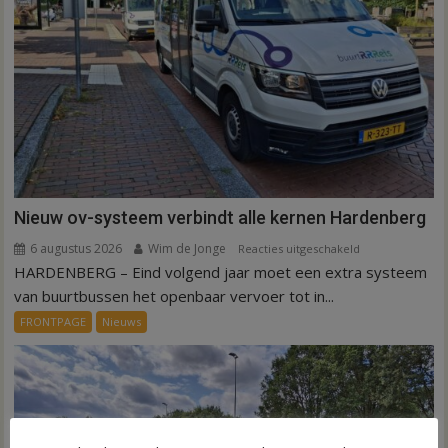
Nieuw ov-systeem verbindt alle kernen Hardenberg
6 augustus 2026
Wim de Jonge
voor
Reacties uitgeschakeld
HARDENBERG – Eind volgend jaar moet een extra systeem
Nieuw
ov-
van buurtbussen het openbaar vervoer tot in...
systeem
FRONTPAGE
Nieuws
verbindt
alle
kernen
Hardenberg