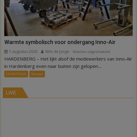
Warmte symbolisch voor ondergang Inno-Air
5 augustus 2026
Wim de Jonge
voor
Reacties uitgeschakeld
HARDENBERG – Het lijkt alsof de medewerkers van Inno-Air
Warmte
symbolisch
in Hardenberg even naar buiten zijn gelopen....
voor
FRONTPAGE
Nieuws
ondergang
Inno-
Air
LIVE