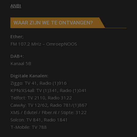
ANBI
WAAR ZIJN WE TE ONTVANGEN?
Ether;
FM 107.2 MHz – OmroepNOOS
DAB+:
Kanaal 5B
Digitale Kanalen:
Ziggo: TV 41, Radio (1)916
KPN/XS4all: TV (1)341, Radio (1)041
Telfort: TV 2110, Radio 3122
CaiwAy: TV 12/62, Radio 781/(1)867
XMS / Edutel / Fiber.nl / Stipte: 3122
Solcon: TV 841, Radio 1841
T-Mobile: TV 788