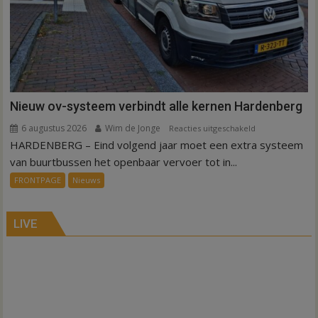
Nieuw ov-systeem verbindt alle kernen Hardenberg
6 augustus 2026
Wim de Jonge
voor
Reacties uitgeschakeld
HARDENBERG – Eind volgend jaar moet een extra systeem
Nieuw
ov-
van buurtbussen het openbaar vervoer tot in...
systeem
FRONTPAGE
Nieuws
verbindt
alle
kernen
LIVE
Hardenberg