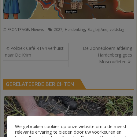
,
,
,
,
FRONTPAGE
Nieuws
2027
Herdenking
Slag bij Ane
veldslag
Bericht
Politiek Café RTV4 verhuist
De Zonnebloem afdeling
navigatie
naar De Krim
Hardenberg goes
Moscoufieten
GERELATEERDE BERICHTEN
We gebruiken cookies op onze website om u de meest
relevante ervaring te bieden door uw voorkeuren en