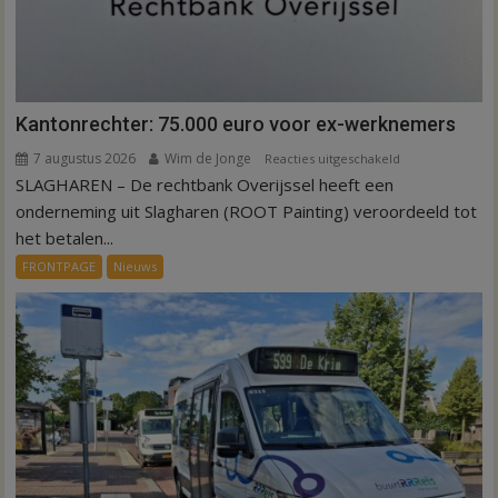
Kantonrechter: 75.000 euro voor ex-werknemers
7 augustus 2026
Wim de Jonge
voor
Reacties uitgeschakeld
SLAGHAREN – De rechtbank Overijssel heeft een
Kantonrechter:
75.000
onderneming uit Slagharen (ROOT Painting) veroordeeld tot
euro
het betalen...
voor
FRONTPAGE
Nieuws
ex-
werknemers