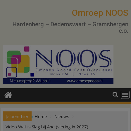
Ga
naar
Omroep NOOS
de
Hardenberg – Dedemsvaart – Gramsbergen
inhoud
e.o.
Je bent hier
Home
Nieuws
Video Wat is Slag bij Ane (viering in 2027)