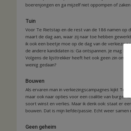
boerenjongen en ga mijzelf niet oppompen of zaken uitv
Tuin
Voor Te Rietstap en de rest van de 186 namen op 
maart de dag aan, waar zij naar toe hebben gewerkt.
ik ook een beetje moe op de dag van de verkiezingen. 
de andere kandidaten is: Ga ontspannen. Je mag het oo
Volgens de lijsttrekker heeft het ook geen zin om ach
weinig gedaan?
Bouwen
Als ervaren man in verkiezingscampagnes kijkt Te Ri
maar ook naar opties voor een coalitie van burgem
soort winst en verlies. Maar ik denk ook: staat er 
bouwen. Dat is mijn liefde/passie. Echt weer same
Geen geheim