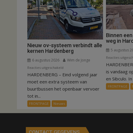
Binnen een
weg in Har
Nieuw ov-systeem verbindt alle
5 augustus 2
kernen Hardenberg
Reacties uitgesc
6 augustus 2026
Wim de Jonge
HARDENBERG
voor
Reacties uitgeschakeld
is vandaag o
HARDENBERG – Eind volgend jaar
Nieuw
en Sibculo. In 
ov-
moet een extra systeem van
FRONTPAGE
systeem
buurtbussen het openbaar vervoer
verbindt
tot in...
alle
FRONTPAGE
Nieuws
kernen
Hardenberg
CONTACT GEGEVENS