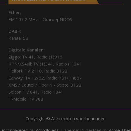
Ether;
FM 107.2 MHz – OmroepNOOS
DAB+:
Kanaal 5B
Digitale Kanalen:
Ziggo: TV 41, Radio (1)916
KPN/XS4all: TV (1)341, Radio (1)041
Telfort: TV 2110, Radio 3122
CaiwAy: TV 12/62, Radio 781/(1)867
XMS / Edutel / Fiber.nl / Stipte: 3122
Solcon: TV 841, Radio 1841
T-Mobile: TV 788
Copyright © Alle rechten voorbehouden
oudly powered by WordPress
|
Theme: DuperMag by
Acme The