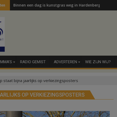
Binnen een dag is kunstgras weg in Hardenberg en Sibcu
ten
MMA’S
RADIO GEMIST
ADVERTEREN
WIE ZIJN WIJ?
p staat bijna jaarlijks op verkiezingsposters
AARLIJKS OP VERKIEZINGSPOSTERS