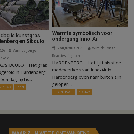
Warmte symbolisch voor
 dag is kunstgras
ondergang Inno-Air
denberg en Sibculo
5 augustus 2026
Wim de Jonge
026
Wim de Jonge
voor
Reacties uitgeschakeld
voor
hakeld
HARDENBERG – Het lijkt alsof de
Warmte
/SIBCULO – Het gras
Binnen
symbolisch
medewerkers van Inno-Air in
een
pgerold in Hardenberg
voor
Hardenberg even naar buiten zijn
dag
één dag tijd is...
ondergang
gelopen....
is
Nieuws
Sport
Inno-
kunstgras
FRONTPAGE
Nieuws
Air
weg
in
Hardenberg
en
Sibculo
WAAR ZIJN WE TE ONTVANGEN?