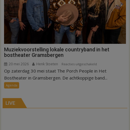
Muziekvoorstelling lokale countryband in het
bostheater Gramsbergen
20 mei 2026
Henk Stoeten
voor
Reacties uitgeschakeld
Op zaterdag 30 mei staat The Porch People in Het
Muziekvoorstelling
lokale
Bostheater in Gramsbergen. De achtkoppige band...
countryband
Agenda
in
het
bostheater
LIVE
Gramsbergen