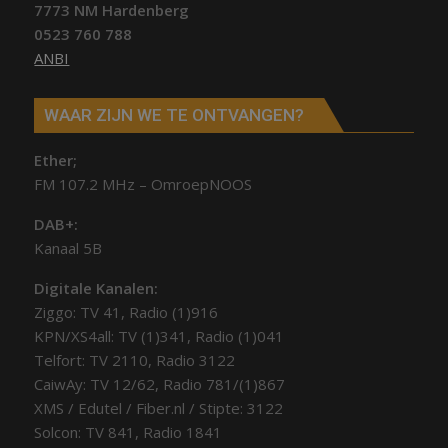
7773 NM Hardenberg
0523 760 788
ANBI
WAAR ZIJN WE TE ONTVANGEN?
Ether;
FM 107.2 MHz – OmroepNOOS
DAB+:
Kanaal 5B
Digitale Kanalen:
Ziggo: TV 41, Radio (1)916
KPN/XS4all: TV (1)341, Radio (1)041
Telfort: TV 2110, Radio 3122
CaiwAy: TV 12/62, Radio 781/(1)867
XMS / Edutel / Fiber.nl / Stipte: 3122
Solcon: TV 841, Radio 1841