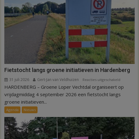
Fietstocht langs groene initiatieven in Hardenberg
31 juli 2026
Gert-Jan van Veldhuizen
voor
Reacties uitgeschakeld
HARDENBERG – Groene Loper Vechtdal organiseert op
Fietstocht
langs
vrijdagmiddag 4 september 2026 een fietstocht langs
groene
groene initiatieven...
initiatieven
Agenda
Nieuws
in
Hardenber