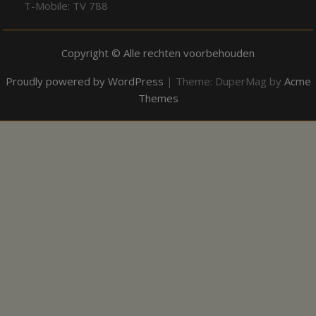
T-Mobile: TV 788
Copyright © Alle rechten voorbehouden
Proudly powered by WordPress
|
Theme: DuperMag by
Acme
Themes