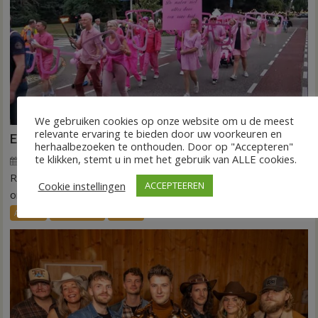
We gebruiken cookies op onze website om u de meest
relevante ervaring te bieden door uw voorkeuren en
Erop uit in de regio deze zomer
herhaalbezoeken te onthouden. Door op "Accepteren"
te klikken, stemt u in met het gebruik van ALLE cookies.
24 juli 2026
Gert-Jan van Veldhuizen
voor
Reacties uitgeschakeld
REGIO – De zomer staat weer bol van de activiteiten. In
Erop
Cookie instellingen
ACCEPTEEREN
uit
onze regio worden verschillende feesten,...
in
Agenda
FRONTPAGE
Nieuws
de
regio
deze
zomer