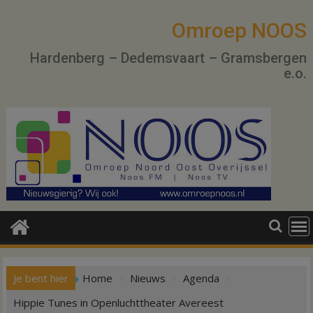
Ga
naar
Omroep NOOS
de
Hardenberg – Dedemsvaart – Gramsbergen
inhoud
e.o.
Je bent hier
Home
Nieuws
Agenda
Hippie Tunes in Openluchttheater Avereest