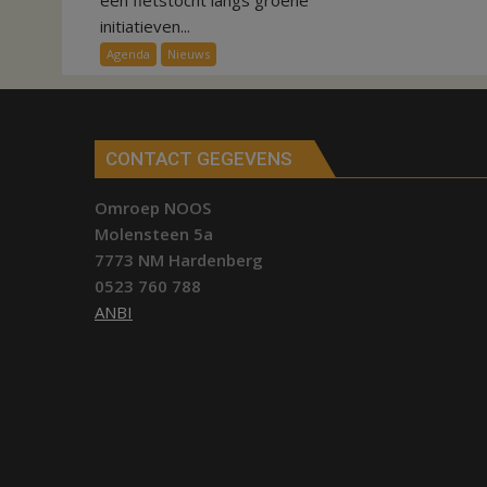
in
initiatieven...
Hardenberg
Agenda
Nieuws
CONTACT GEGEVENS
Omroep NOOS
Molensteen 5a
7773 NM Hardenberg
0523 760 788
ANBI