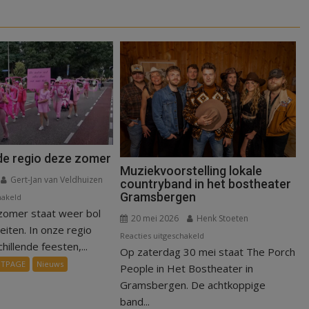
 de regio deze zomer
Muziekvoorstelling lokale
Gert-Jan van Veldhuizen
countryband in het bostheater
Gramsbergen
voor
hakeld
zomer staat weer bol
Erop
20 mei 2026
Henk Stoeten
uit
teiten. In onze regio
voor
Reacties uitgeschakeld
in
illende feesten,...
Op zaterdag 30 mei staat The Porch
Muziekvoorstelling
de
NTPAGE
Nieuws
lokale
People in Het Bostheater in
regio
countryband
Gramsbergen. De achtkoppige
deze
in
band...
zomer