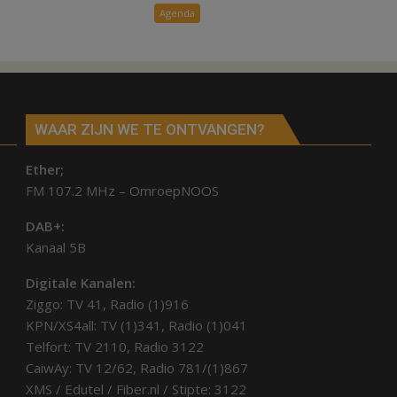
het
Agenda
bostheater
Gramsbergen
WAAR ZIJN WE TE ONTVANGEN?
Ether;
FM 107.2 MHz – OmroepNOOS
DAB+:
Kanaal 5B
Digitale Kanalen:
Ziggo: TV 41, Radio (1)916
KPN/XS4all: TV (1)341, Radio (1)041
Telfort: TV 2110, Radio 3122
CaiwAy: TV 12/62, Radio 781/(1)867
XMS / Edutel / Fiber.nl / Stipte: 3122