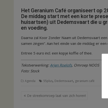
Het Geranium Café organiseert op 20
De middag start met een korte prese
huisartsen) uit Dedemsvaart die u gr
en voeding.
Daarna zal Koor Zonder Naam uit Dedemsvaart een o
samen zingen”. Aan het einde van de middag er een e
Entree 5 euro incl. een kopje koffie of thee.
Tekstverwerking:
Arjen Roelofs
, Omroep NOOS
Foto: Stock
,
,
Agenda
55plus
Dedemsvaart
geranium café
Bericht
De streekomroep laat van zich horen!
navigatie