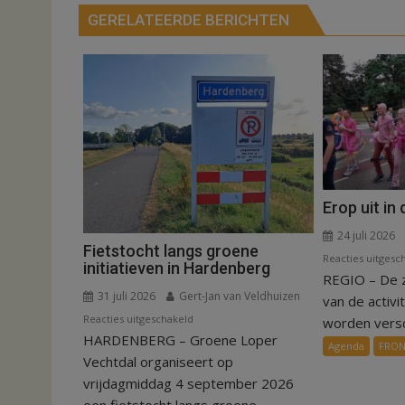
GERELATEERDE BERICHTEN
Erop uit in
24 juli 2026
Fietstocht langs groene
Reacties uitgesc
initiatieven in Hardenberg
REGIO – De 
31 juli 2026
Gert-Jan van Veldhuizen
van de activi
voor
Reacties uitgeschakeld
worden versch
HARDENBERG – Groene Loper
Fietstocht
Agenda
FRO
langs
Vechtdal organiseert op
groene
vrijdagmiddag 4 september 2026
initiatieven
een fietstocht langs groene