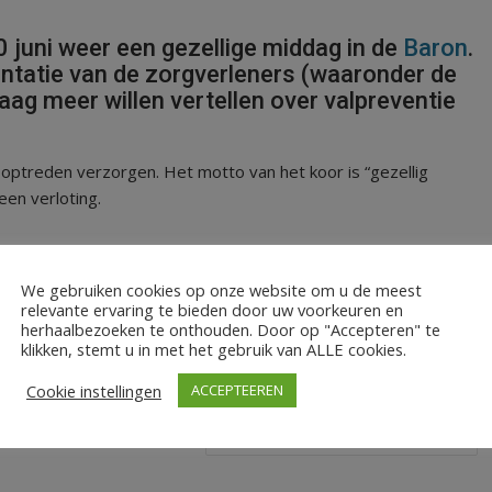
 juni weer een gezellige middag in de
Baron
.
ntatie van de zorgverleners (waaronder de
aag meer willen vertellen over valpreventie
ptreden verzorgen. Het motto van het koor is “gezellig
en verloting.
We gebruiken cookies op onze website om u de meest
relevante ervaring te bieden door uw voorkeuren en
herhaalbezoeken te onthouden. Door op "Accepteren" te
klikken, stemt u in met het gebruik van ALLE cookies.
Cookie instellingen
ACCEPTEEREN
Weerbericht door Kevin van Dorp