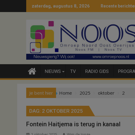
Ga
zaterdag, augustus 8, 2026
Recente berichte
naar
de
inhoud
NIEUWS
TV
RADIO GIDS
PROGRA
Je bent hier
Home
2025
oktober
2
DAG:
2 OKTOBER 2025
Fontein Haitjema is terug in kanaal
2 oktober 2025
Wim de Jonge