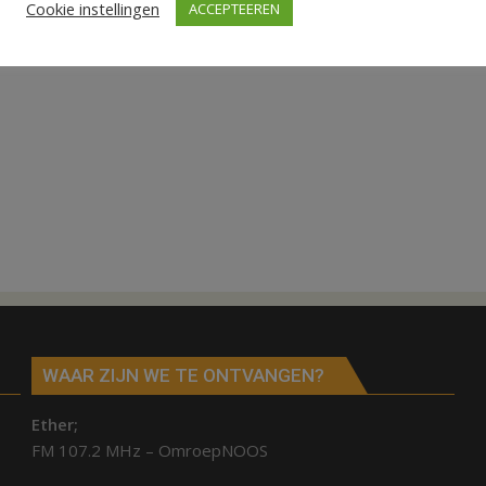
Cookie instellingen
ACCEPTEEREN
WAAR ZIJN WE TE ONTVANGEN?
Ether;
FM 107.2 MHz – OmroepNOOS