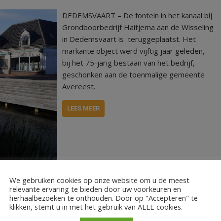
DEDEMSVAART – De fontein in het kanaal bij
Grondboorbedrijf Haitjema aan de Wisseling
in Dedemsvaart is teruggeplaatst. Het
markante object werd vijftig jaar geleden,
bij het 75-jarig bestaan van het bedrijf,
geschonken aan de toenmalige gemeente
Avereest.
LEES MEER
We gebruiken cookies op onze website om u de meest
relevante ervaring te bieden door uw voorkeuren en
herhaalbezoeken te onthouden. Door op "Accepteren" te
klikken, stemt u in met het gebruik van ALLE cookies.