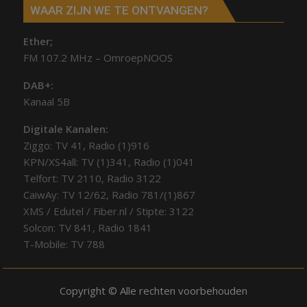
WAAR ZIJN WE TE ONTVANGEN?
Ether;
FM 107.2 MHz – OmroepNOOS
DAB+:
Kanaal 5B
Digitale Kanalen:
Ziggo: TV 41, Radio (1)916
KPN/XS4all: TV (1)341, Radio (1)041
Telfort: TV 2110, Radio 3122
CaiwAy: TV 12/62, Radio 781/(1)867
XMS / Edutel / Fiber.nl / Stipte: 3122
Solcon: TV 841, Radio 1841
T-Mobile: TV 788
Copyright © Alle rechten voorbehouden