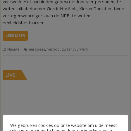
vuurwerk. Het aanbieden gebeurde door vier personen, te
weten initiatiefnemer Gerrit Hartholt, Kieran Doulat en twee
vertegenwoordigers van de NPB, te weten
eenheidsbestuurder…
LEES MEER
,
,
Nieuws
europees
verbod
zwaar vuurwerk
LIVE
We gebruiken cookies op onze website om u de meest
relevante ervaring te bieden door uw voorkeuren en