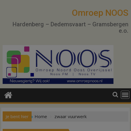
Ga
naar
Omroep NOOS
de
Hardenberg – Dedemsvaart – Gramsbergen
inhoud
e.o.
Je bent hier
Home
zwaar vuurwerk