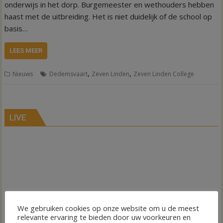
onderwijs in het dorp. Burgemeester en wethouders hebben
haast met de uitbreiding. Het is niet duidelijk of de school op
basis…
LEES MEER
,
,
Nieuws
Dedemsvaart
Zeven Linden
Zeven Linden College
LIVE
We gebruiken cookies op onze website om u de meest
relevante ervaring te bieden door uw voorkeuren en