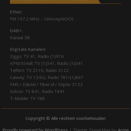
Ether;
FM 107.2 MHz – OmroepNOOS
DAB+:
Kanaal 5B
Digitale Kanalen:
Ziggo: TV 41, Radio (1)916
KPN/XS4all: TV (1)341, Radio (1)041
Telfort: TV 2110, Radio 3122
CaiwAy: TV 12/62, Radio 781/(1)867
XMS / Edutel / Fiber.nl / Stipte: 3122
Solcon: TV 841, Radio 1841
T-Mobile: TV 788
Copyright © Alle rechten voorbehouden
Proudly powered by WordPress
|
Theme: DuperMag by
Acme