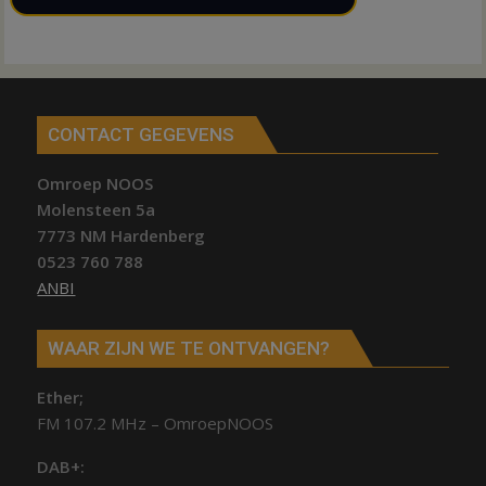
CONTACT GEGEVENS
Omroep NOOS
Molensteen 5a
7773 NM Hardenberg
0523 760 788
ANBI
WAAR ZIJN WE TE ONTVANGEN?
Ether;
FM 107.2 MHz – OmroepNOOS
DAB+: