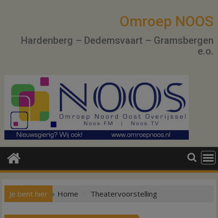
Ga
naar
Omroep NOOS
de
Hardenberg – Dedemsvaart – Gramsbergen
inhoud
e.o.
Je bent hier
Home
Theatervoorstelling