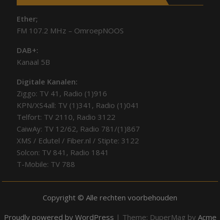
Ether;
FM 107.2 MHz – OmroepNOOS
DAB+:
Kanaal 5B
Digitale Kanalen:
Ziggo: TV 41, Radio (1)916
KPN/XS4all: TV (1)341, Radio (1)041
Telfort: TV 2110, Radio 3122
CaiwAy: TV 12/62, Radio 781/(1)867
XMS / Edutel / Fiber.nl / Stipte: 3122
Solcon: TV 841, Radio 1841
T-Mobile: TV 788
Copyright © Alle rechten voorbehouden
Proudly powered by WordPress
|
Theme: DuperMag by
Acme