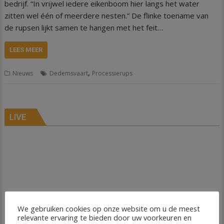
bedrijf. “In vrijwel iedere eikenboom hier langs het water
zitten wel één of meerdere nesten.” De flinke toename van
de rupsen lijkt samen te hangen met het feit…
LEES MEER
,
Nieuws
Dedemsvaart
Processierups
LIVE
We gebruiken cookies op onze website om u de meest
relevante ervaring te bieden door uw voorkeuren en