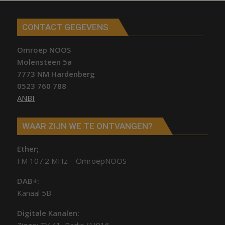
CONTACT GEGEVENS
Omroep NOOS
Molensteen 5a
7773 NM Hardenberg
0523 760 788
ANBI
WAAR ZIJN WE TE ONTVANGEN?
Ether;
FM 107.2 MHz – OmroepNOOS
DAB+:
Kanaal 5B
Digitale Kanalen: