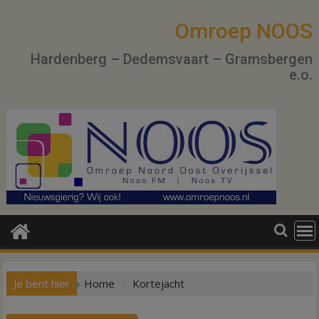
Ga
naar
Omroep NOOS
de
Hardenberg – Dedemsvaart – Gramsbergen
inhoud
e.o.
Je bent hier
Home
Kortejacht