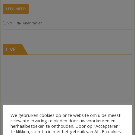
LEES MEER
vrij
Aner molen
LIVE
We gebruiken cookies op onze website om u de meest
relevante ervaring te bieden door uw voorkeuren en
herhaalbezoeken te onthouden. Door op "Accepteren"
te klikken, stemt u in met het gebruik van ALLE cookies.