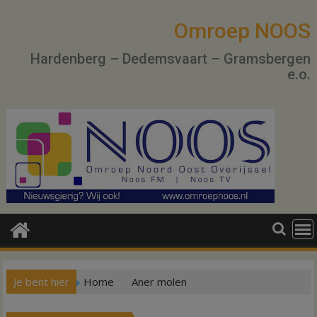
Ga
naar
Omroep NOOS
de
Hardenberg – Dedemsvaart – Gramsbergen
inhoud
e.o.
Je bent hier
Home
Aner molen