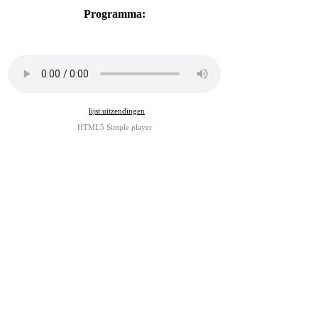
Programma:
•
lijst uitzendingen
HTML5 Simple player